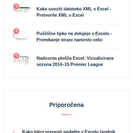
3
Kako uvoziti datoteko XML v Excel -
Pretvorite XML v Excel
4
Puščične tipke ne delujejo v Excelu -
Premikanje strani namesto celic
5
Nadzorna plošča Excel: Vizualizirana
sezona 2014–15 Premier League
Priporočena
Kako hitro prenesti podatke v Excelu (vodnik