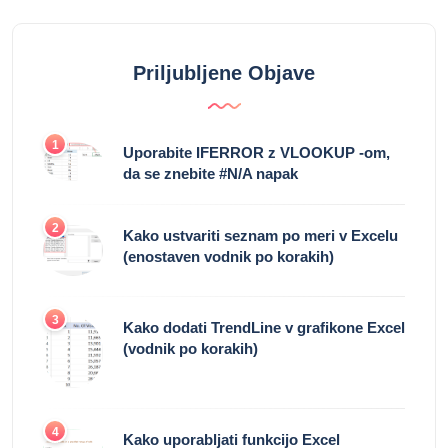
Priljubljene Objave
1
Uporabite IFERROR z VLOOKUP -om,
da se znebite #N/A napak
2
Kako ustvariti seznam po meri v Excelu
(enostaven vodnik po korakih)
3
Kako dodati TrendLine v grafikone Excel
(vodnik po korakih)
4
Kako uporabljati funkcijo Excel