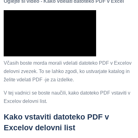
Oglejte si video - Kako vdelati datoteko PDF v Excel
Včasih boste morda morali vdelati datoteko PDF v Excelov
delovni zvezek. To se lahko zgodi, ko ustvarjate katalog in
želite vdelati PDF -je za izdelke.
V tej vadnici se boste naučili, kako datoteko PDF vstaviti v
Excelov delovni list.
Kako vstaviti datoteko PDF v
Excelov delovni list