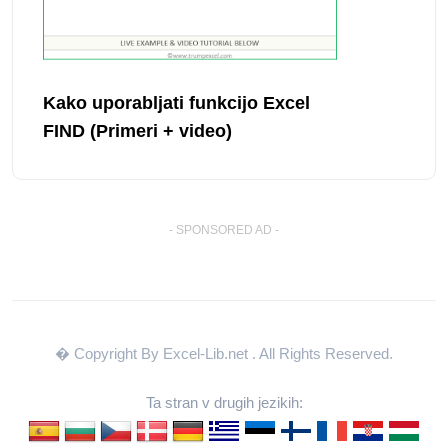
Kako uporabljati funkcijo Excel
FIND (Primeri + video)
- SPONSORED AD -
� Copyright By Excel-Lib.net
. All Rights Reserved.
Ta stran v drugih jezikih: