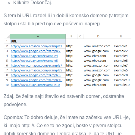
Kliknite Dokončaj.
S tem bi URL razdelili in dobili korensko domeno (v tretjem
stolpcu sta bili pred njo dve poševnici naprej).
Zdaj, če želite najti število edinstvenih domen, odstranite
podvojene.
Opomba: To dobro deluje, če imate na začetku vse URL -je,
ki imajo http: //. Če se to ne zgodi, boste v prvem stolpcu
dobili korensko domeno. Dobra praksa je, da te URL -je