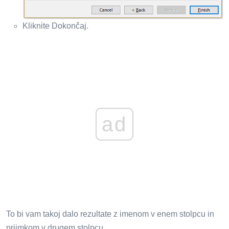
Kliknite Dokončaj.
ad
To bi vam takoj dalo rezultate z imenom v enem stolpcu in
priimkom v drugem stolpcu.