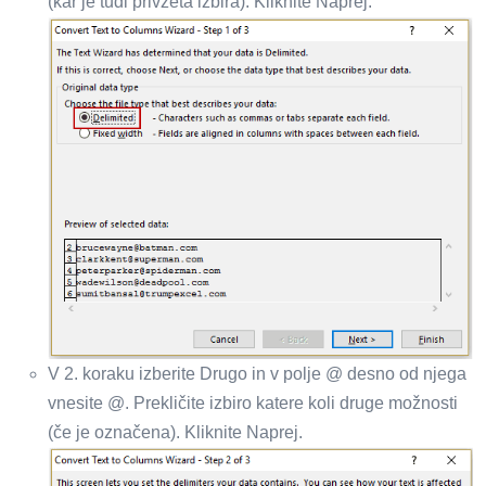
(kar je tudi privzeta izbira). Kliknite Naprej.
V 2. koraku izberite Drugo in v polje @ desno od njega
vnesite @. Prekličite izbiro katere koli druge možnosti
(če je označena). Kliknite Naprej.