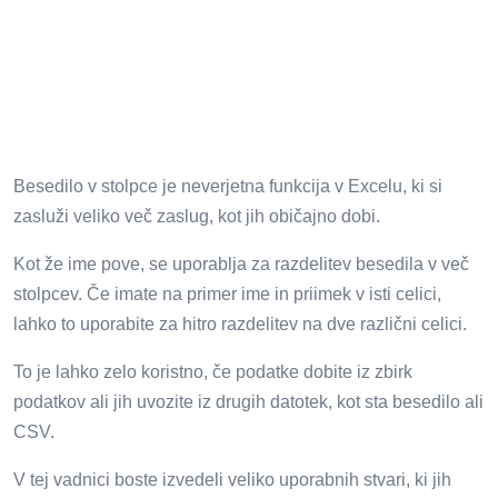
Besedilo v stolpce je neverjetna funkcija v Excelu, ki si
zasluži veliko več zaslug, kot jih običajno dobi.
Kot že ime pove, se uporablja za razdelitev besedila v več
stolpcev. Če imate na primer ime in priimek v isti celici,
lahko to uporabite za hitro razdelitev na dve različni celici.
To je lahko zelo koristno, če podatke dobite iz zbirk
podatkov ali jih uvozite iz drugih datotek, kot sta besedilo ali
CSV.
V tej vadnici boste izvedeli veliko uporabnih stvari, ki jih