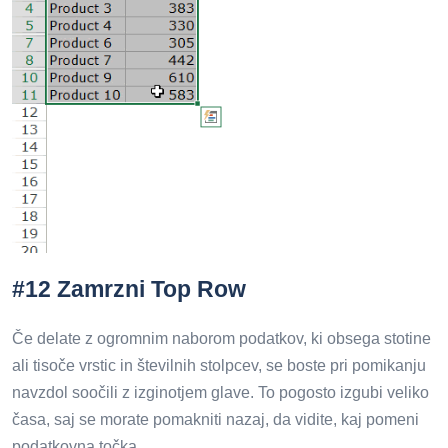
#12 Zamrzni Top Row
Če delate z ogromnim naborom podatkov, ki obsega stotine
ali tisoče vrstic in številnih stolpcev, se boste pri pomikanju
navzdol soočili z izginotjem glave. To pogosto izgubi veliko
časa, saj se morate pomakniti nazaj, da vidite, kaj pomeni
podatkovna točka.