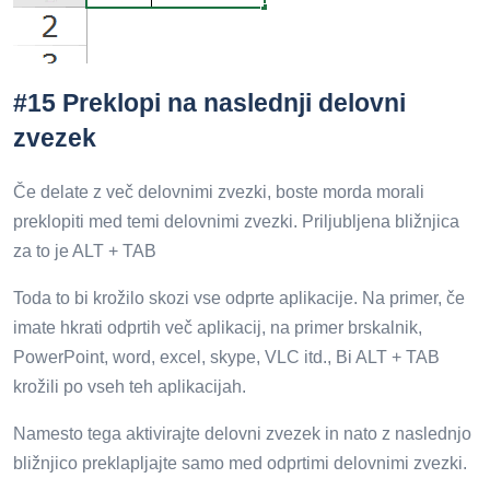
#15 Preklopi na naslednji delovni
zvezek
Če delate z več delovnimi zvezki, boste morda morali
preklopiti med temi delovnimi zvezki. Priljubljena bližnjica
za to je ALT + TAB
Toda to bi krožilo skozi vse odprte aplikacije. Na primer, če
imate hkrati odprtih več aplikacij, na primer brskalnik,
PowerPoint, word, excel, skype, VLC itd., Bi ALT + TAB
krožili po vseh teh aplikacijah.
Namesto tega aktivirajte delovni zvezek in nato z naslednjo
bližnjico preklapljajte samo med odprtimi delovnimi zvezki.