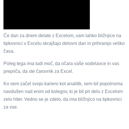
Če dan za dnem delate z Excelom, vam lahko bližnjice na
tipkovnici v Excelu skrajšajo delovni dan in prihranijo veliko
časa.
Poleg tega ima tudi moč, da očara vaše sodelavce in vas
prepriča, da ste čarovnik za Excel.
Ko sem začel svojo kariero kot analitik, sem bil popolnoma
navdušen nad enim od kolegov, ki je bil pri delu z Excelom
zelo hiter. Vedno se je zdelo, da ima bližnjico na tipkovnici
za vse.