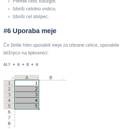
Premik celic navzgor.
Izbriši celotno vrstico.
Izbriši cel stolpec.
#6 Uporaba meje
Če želite hitro uporabiti meje za izbrane celice, uporabite
bližnjico na tipkovnici:
ALT + H + B + A