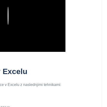
Play
v Excelu
lice v Excelu z naslednjimi tehnikami: