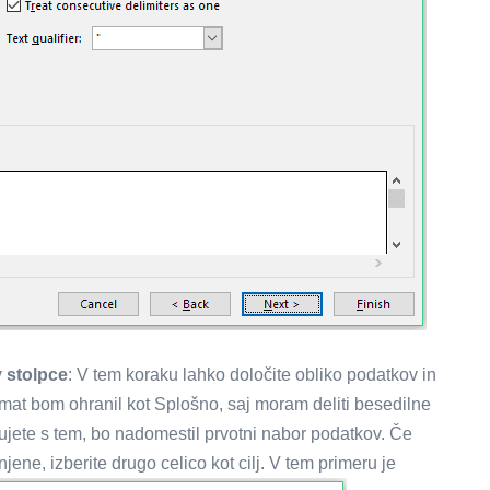
v stolpce
: V tem koraku lahko določite obliko podatkov in
format bom ohranil kot Splošno, saj moram deliti besedilne
ljujete s tem, bo nadomestil prvotni nabor podatkov. Če
jene, izberite drugo celico kot cilj. V tem primeru je