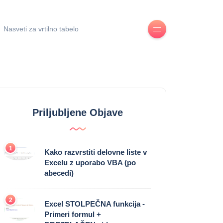
Nasveti za vrtilno tabelo
Priljubljene Objave
1
Kako razvrstiti delovne liste v
Excelu z uporabo VBA (po
abecedi)
2
Excel STOLPEČNA funkcija -
Primeri formul +