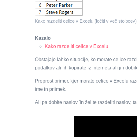
Kako razdeliti celice v Excelu (ločiti v več stolpce
Kazalo
Kako razdeliti celice v Excelu
Obstajajo lahko situacije, ko morate celice razde
podatkov ali jih kopirate iz interneta ali jih dob
Preprost primer, kjer morate celice v Excelu razde
ime in priimek.
Ali pa dobite naslov 'in želite razdeliti naslov,