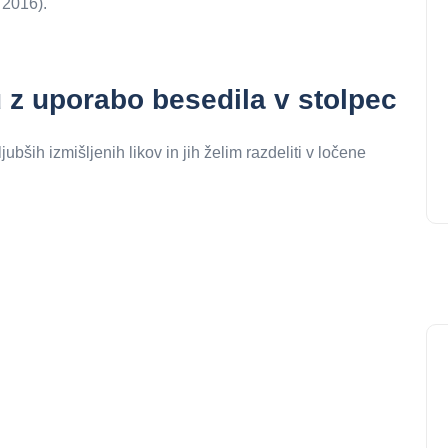
 2016).
u z uporabo besedila v stolpec
ših izmišljenih likov in jih želim razdeliti v ločene