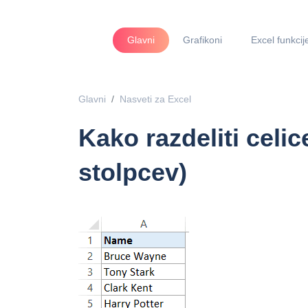
Glavni
Grafikoni
Excel funkcij
Glavni
Nasveti za Excel
Kako razdeliti celic
stolpcev)