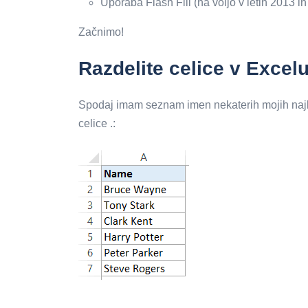
Uporaba Flash Fill (na voljo v letih 2013 in
Začnimo!
Razdelite celice v Excel
Spodaj imam seznam imen nekaterih mojih najljub
celice .: