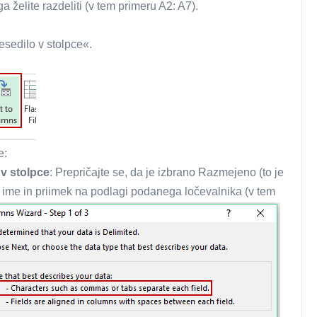
ga želite razdeliti (v tem primeru A2: A7).
esedilo v stolpce«.
e:
 v stolpce
: Prepričajte se, da je izbrano Razmejeno (to je
ili ime in priimek na podlagi podanega ločevalnika (v tem