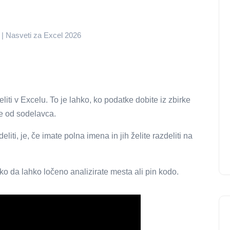
v) | Nasveti za Excel 2026
liti v Excelu. To je lahko, ko podatke dobite iz zbirke
ite od sodelavca.
liti, je, če imate polna imena in jih želite razdeliti na
 tako da lahko ločeno analizirate mesta ali pin kodo.